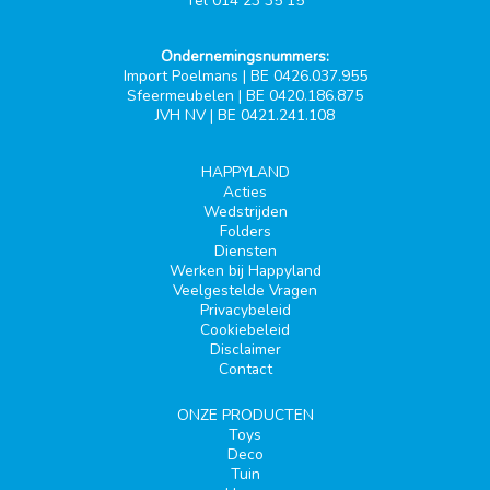
Tel 014 23 35 15
Ondernemingsnummers:
Import Poelmans | BE 0426.037.955
Sfeermeubelen | BE 0420.186.875
JVH NV | BE 0421.241.108
HAPPYLAND
Acties
Wedstrijden
Folders
Diensten
Werken bij Happyland
Veelgestelde Vragen
Privacybeleid
Cookiebeleid
Disclaimer
Contact
ONZE PRODUCTEN
Toys
Deco
Tuin