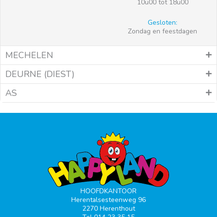
10u00 tot 18u00
Gesloten:
Zondag en feestdagen
MECHELEN
DEURNE (DIEST)
AS
HOOFDKANTOOR
Herentalsesteenweg 96
2270 Herenthout