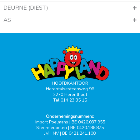
DEURNE (DIEST)
AS
HOOFDKANTOOR
Herentalsesteenweg 96
2270 Herenthout
Tel 014 23 35 15
Ondernemingsnummers:
Import Poelmans | BE 0426.037.955
Sfeermeubelen | BE 0420.186.875
JVH NV | BE 0421.241.108