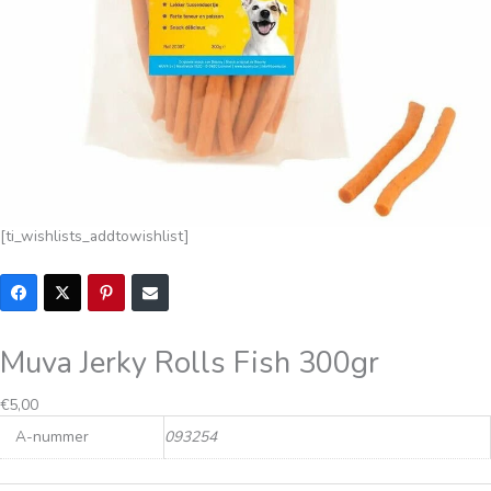
[ti_wishlists_addtowishlist]
Muva Jerky Rolls Fish 300gr
Oorspronkelijke
Huidige
€
5,00
prijs
prijs
A-nummer
093254
was:
is:
€7,45.
€5,00.