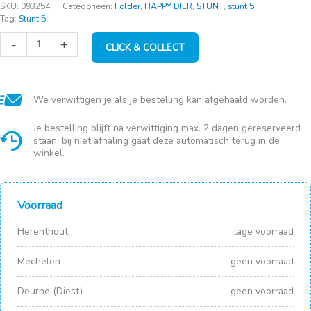
SKU:
093254
Categorieën:
Folder
,
HAPPY DIER
,
STUNT
,
stunt 5
Tag:
Stunt 5
Muva
-
+
CLICK & COLLECT
Jerky
Rolls
Fish
300gr
aantal
We verwittigen je als je bestelling kan afgehaald worden.
Je bestelling blijft na verwittiging max. 2 dagen gereserveerd
staan, bij niet afhaling gaat deze automatisch terug in de
winkel.
Voorraad
Herenthout
lage voorraad
Mechelen
geen voorraad
Deurne (Diest)
geen voorraad