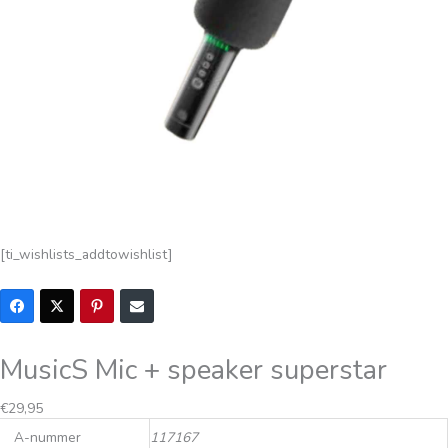
[ti_wishlists_addtowishlist]
MusicS Mic + speaker superstar
€
29,95
A-nummer
117167