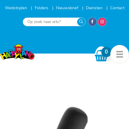
Ga
naar
Wedstrijden
Folders
Nieuwsbrief
Diensten
Contact
de
inhoud
Op
zoek
naar
iets?