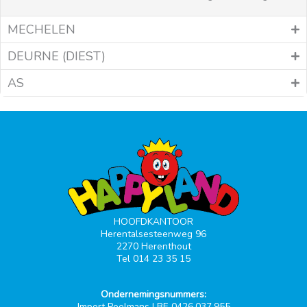
MECHELEN
DEURNE (DIEST)
AS
HOOFDKANTOOR
Herentalsesteenweg 96
2270 Herenthout
Tel 014 23 35 15
Ondernemingsnummers:
Import Poelmans | BE 0426.037.955