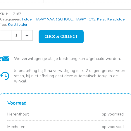
SKU:
117167
Categorieën:
Folder
,
HAPPY NAAR SCHOOL
,
HAPPY TOYS
,
Kerst
,
Kerstfolder
Tag:
Kerst folder
MusicS
-
+
CLICK & COLLECT
Mic
+
speaker
superstar
aantal
We verwittigen je als je bestelling kan afgehaald worden.
Je bestelling blijft na verwittiging max. 2 dagen gereserveerd
staan, bij niet afhaling gaat deze automatisch terug in de
winkel.
Voorraad
Herenthout
op voorraad
Mechelen
op voorraad