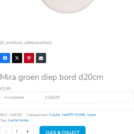
[ti_wishlists_addtowishlist]
Mira groen diep bord d20cm
€
3,99
A-nummer
116018
SKU:
116018
Categorieën:
Folder
,
HAPPY HOME
,
lente
Tag:
Lente folder
Mira
-
+
CLICK & COLLECT
groen