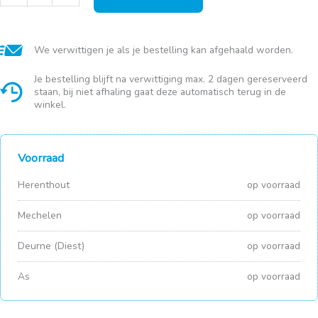
diep
bord
d20cm
aantal
We verwittigen je als je bestelling kan afgehaald worden.
Je bestelling blijft na verwittiging max. 2 dagen gereserveerd
staan, bij niet afhaling gaat deze automatisch terug in de
winkel.
Voorraad
Herenthout
op voorraad
Mechelen
op voorraad
Deurne (Diest)
op voorraad
As
op voorraad