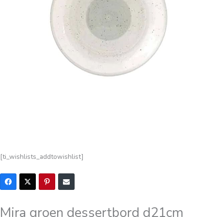
[ti_wishlists_addtowishlist]
Mira groen dessertbord d21cm