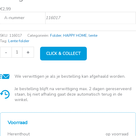
€
2,99
A-nummer
116017
SKU:
116017
Categorieën:
Folder
,
HAPPY HOME
,
lente
Tag:
Lente folder
Mira
-
+
CLICK & COLLECT
groen
dessertbord
d21cm
aantal
We verwittigen je als je bestelling kan afgehaald worden.
Je bestelling blijft na verwittiging max. 2 dagen gereserveerd
staan, bij niet afhaling gaat deze automatisch terug in de
winkel.
Voorraad
Herenthout
op voorraad