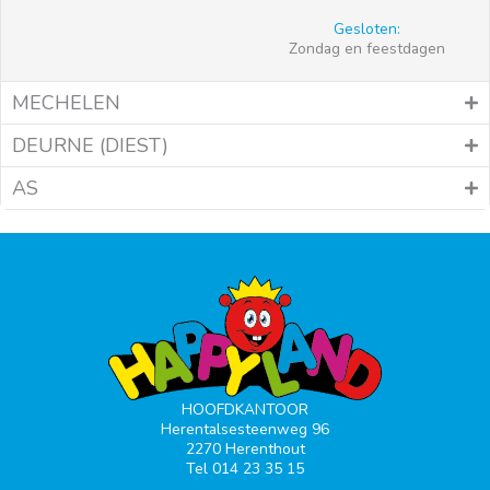
Gesloten:
Zondag en feestdagen
MECHELEN
DEURNE (DIEST)
AS
HOOFDKANTOOR
Herentalsesteenweg 96
2270 Herenthout
Tel 014 23 35 15