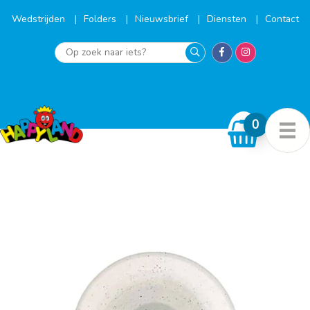
Ga
naar
Wedstrijden
Folders
Nieuwsbrief
Diensten
Contact
de
inhoud
Op
zoek
naar
iets?