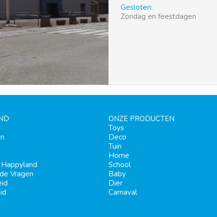
Gesloten:
Zondag en feestdagen
ND
ONZE PRODUCTEN
Toys
en
Deco
Tuin
Home
j Happyland
School
lde Vragen
Baby
eid
Dier
id
Carnaval