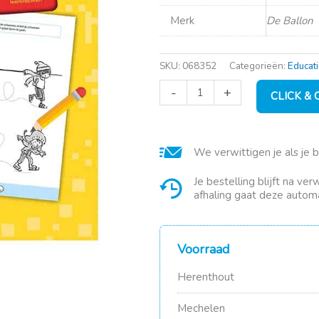
Merk
De Ballon
SKU:
068352
Categorieën:
Educati
Mijn
-
+
CLICK &
oefenblok:
Schrijven
(1e
leerjaar
We verwittigen je als je 
-
groep
3)
Je bestelling blijft na ve
aantal
afhaling gaat deze automa
Voorraad
Herenthout
Mechelen