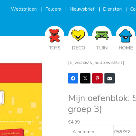
Wedstrijden
Folders
Nieuwsbrief
Diensten
Co
TOYS
DECO
TUIN
HOME
[ti_wishlists_addtowishlist]
Mijn oefenblok: S
groep 3)
€
4,99
A-nummer
068352