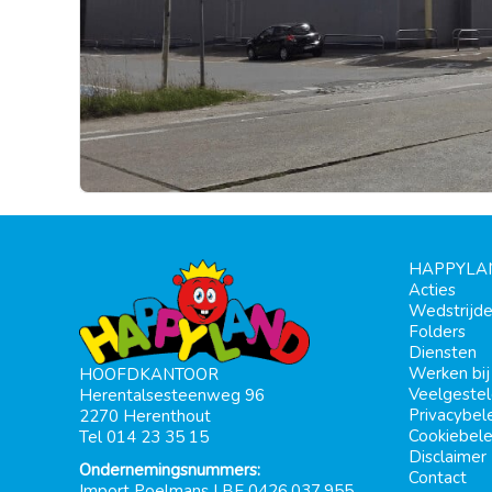
HAPPYLA
Acties
Wedstrijd
Folders
Diensten
Werken bi
HOOFDKANTOOR
Veelgeste
Herentalsesteenweg 96
Privacybel
2270 Herenthout
Cookiebele
Tel 014 23 35 15
Disclaimer
Ondernemingsnummers:
Contact
Import Poelmans | BE 0426.037.955