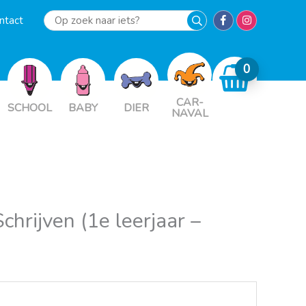
ntact
Op
zoek
naar
iets?
CAR-
SCHOOL
BABY
DIER
NAVAL
chrijven (1e leerjaar –