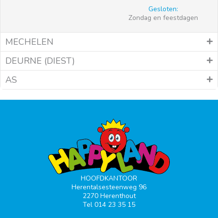
Gesloten:
Zondag en feestdagen
MECHELEN
DEURNE (DIEST)
AS
HOOFDKANTOOR
Herentalsesteenweg 96
2270 Herenthout
Tel 014 23 35 15