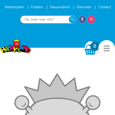
Ga
naar
Wedstrijden
Folders
Nieuwsbrief
Diensten
Contact
de
inhoud
Op
zoek
naar
iets?