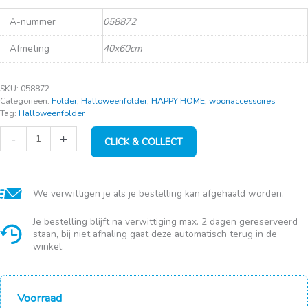
A-nummer
058872
Afmeting
40x60cm
SKU:
058872
Categorieën:
Folder
,
Halloweenfolder
,
HAPPY HOME
,
woonaccessoires
Tag:
Halloweenfolder
Mat
-
+
CLICK & COLLECT
Kokosvezel
Luipaard
(40x60cm)
aantal
We verwittigen je als je bestelling kan afgehaald worden.
Je bestelling blijft na verwittiging max. 2 dagen gereserveerd
staan, bij niet afhaling gaat deze automatisch terug in de
winkel.
Voorraad