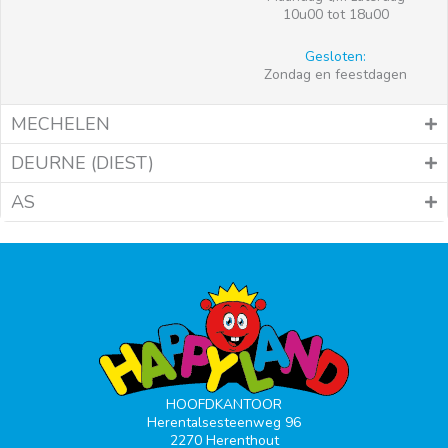
10u00 tot 18u00
Gesloten:
Zondag en feestdagen
MECHELEN
DEURNE (DIEST)
AS
HOOFDKANTOOR
Herentalsesteenweg 96
2270 Herenthout