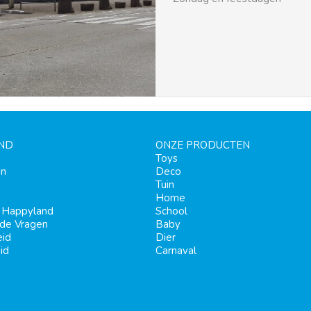
ND
ONZE PRODUCTEN
Toys
en
Deco
Tuin
Home
j Happyland
School
lde Vragen
Baby
eid
Dier
id
Carnaval