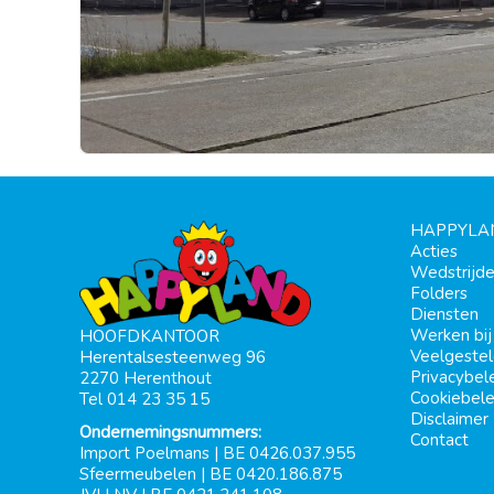
HAPPYLA
Acties
Wedstrijd
Folders
Diensten
Werken bi
HOOFDKANTOOR
Veelgeste
Herentalsesteenweg 96
Privacybel
2270 Herenthout
Cookiebele
Tel 014 23 35 15
Disclaimer
Ondernemingsnummers:
Contact
Import Poelmans | BE 0426.037.955
Sfeermeubelen | BE 0420.186.875