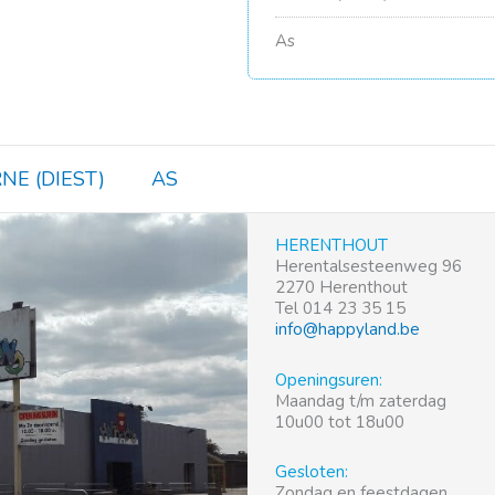
As
NE (DIEST)
AS
HERENTHOUT
Herentalsesteenweg 96
2270 Herenthout
Tel 014 23 35 15
info@happyland.be
Openingsuren:
Maandag t/m zaterdag
10u00 tot 18u00
Gesloten:
Zondag en feestdagen