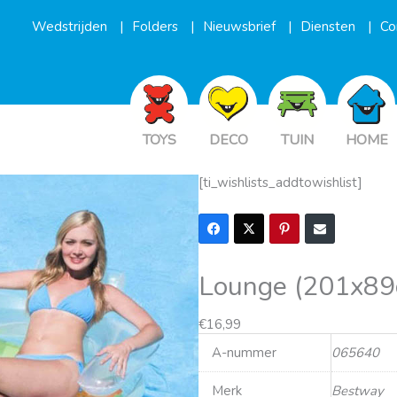
Wedstrijden
Folders
Nieuwsbrief
Diensten
Co
TOYS
DECO
TUIN
HOME
[ti_wishlists_addtowishlist]
Lounge (201x89
€
16,99
A-nummer
065640
Merk
Bestway