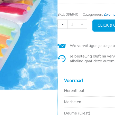
SKU:
065640
Categorieën:
Zwempl
Lounge
-
+
CLICK &
(201x89cm)
High
Fashion
aantal
We verwittigen je als je 
Je bestelling blijft na ve
afhaling gaat deze automa
Voorraad
Herenthout
Mechelen
Deurne (Diest)