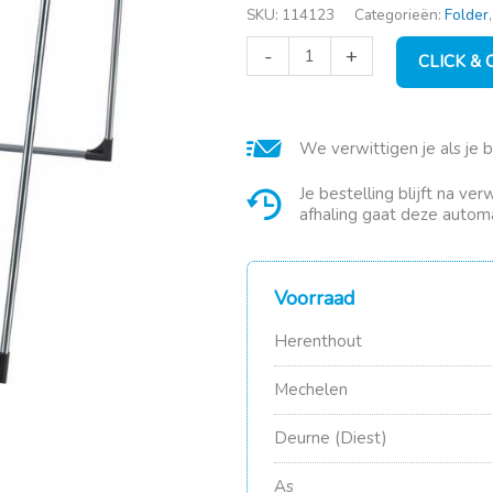
SKU:
114123
Categorieën:
Folder
Leifheit
-
+
CLICK &
droogrek
pegasus
180
18m
We verwittigen je als je 
black
aantal
Je bestelling blijft na ve
afhaling gaat deze automa
Voorraad
Herenthout
Mechelen
Deurne (Diest)
As