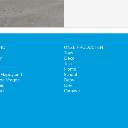
ND
ONZE PRODUCTEN
Toys
en
Deco
Tuin
Home
j Happyland
School
lde Vragen
Baby
eid
Dier
id
Carnaval