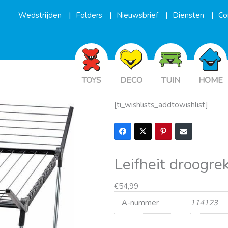
Wedstrijden
Folders
Nieuwsbrief
Diensten
Co
TOYS
DECO
TUIN
HOME
[ti_wishlists_addtowishlist]
Leifheit droogr
€
54,99
A-nummer
114123