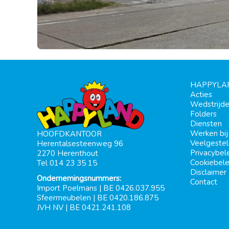
HAPPYLA
Acties
Wedstrijd
Folders
Diensten
Werken bi
HOOFDKANTOOR
Veelgeste
Herentalsesteenweg 96
Privacybel
2270 Herenthout
Cookiebele
Tel 014 23 35 15
Disclaimer
Ondernemingsnummers:
Contact
Import Poelmans | BE 0426.037.955
Sfeermeubelen | BE 0420.186.875
JVH NV | BE 0421.241.108