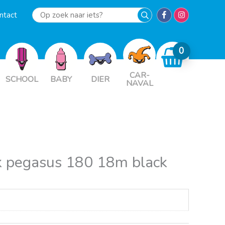
ntact
Op
zoek
naar
iets?
CAR-
SCHOOL
BABY
DIER
NAVAL
ek pegasus 180 18m black