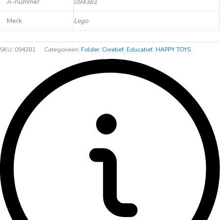
A-nummer
094381
Merk
Lego
SKU:
094381
Categorieën:
Folder
,
Creatief
,
Educatief
,
HAPPY TOYS