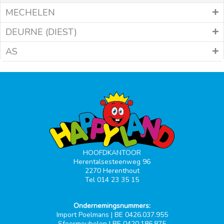
MECHELEN
DEURNE (DIEST)
AS
HOOFDKANTOOR
Herentalsesteenweg 96
2270 Herenthout
Tel 014 23 35 15
Ondernemingsnummers:
Import Poelmans | BE 0426.037.955
Sfeermeubelen | BE 0420.186.875