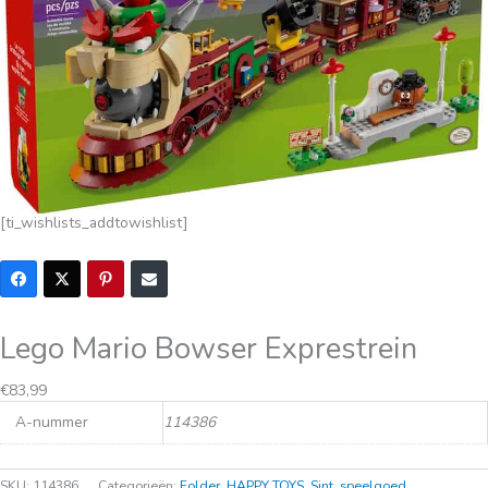
[ti_wishlists_addtowishlist]
Lego Mario Bowser Exprestrein
Oorspronkelijke
Huidige
€
83,99
prijs
prijs
A-nummer
114386
was:
is:
€114,95.
€83,99.
SKU:
114386
Categorieën:
Folder
,
HAPPY TOYS
,
Sint
,
speelgoed