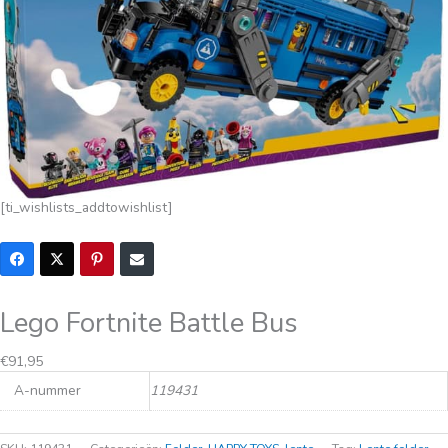
[ti_wishlists_addtowishlist]
Lego Fortnite Battle Bus
€
91,95
A-nummer
119431