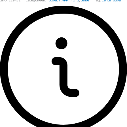
SKU:
119431
Categorieën:
Folder
,
HAPPY TOYS
,
lente
Tag:
Lente folder