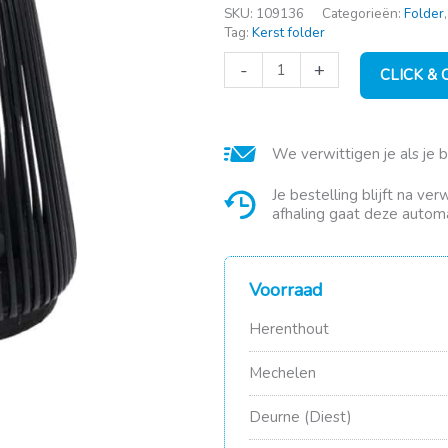
SKU:
109136
Categorieën:
Folder
Tag:
Kerst folder
Lantaarn
-
+
CLICK &
MDF
20x25cm
bruin
aantal
We verwittigen je als je 
Je bestelling blijft na ve
afhaling gaat deze automa
Voorraad
Herenthout
Mechelen
Deurne (Diest)