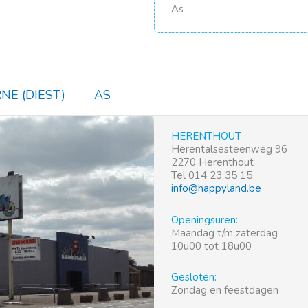
As
NE (DIEST)
AS
HERENTHOUT
Herentalsesteenweg 96
2270 Herenthout
Tel 014 23 35 15
info@happyland.be
Openingsuren:
Maandag t/m zaterdag
10u00 tot 18u00
Gesloten:
Zondag en feestdagen