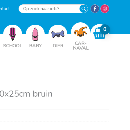
ntact
Op
zoek
naar
iets?
CAR-
SCHOOL
BABY
DIER
NAVAL
0x25cm bruin