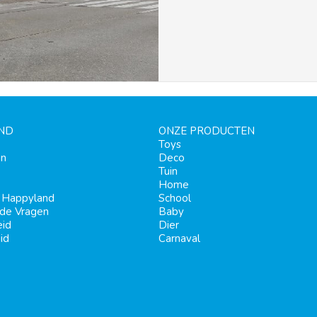
ND
ONZE PRODUCTEN
Toys
en
Deco
Tuin
Home
j Happyland
School
lde Vragen
Baby
eid
Dier
id
Carnaval