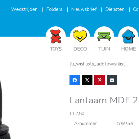
Wedstrijden
Folders
Nieuwsbrief
Diensten
Co
TOYS
DECO
TUIN
HOME
[ti_wishlists_addtowishlist]
Lantaarn MDF 2
€
12,50
A-nummer
109136