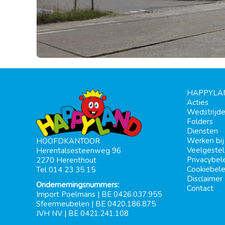
HAPPYLA
Acties
Wedstrijd
Folders
Diensten
Werken bi
HOOFDKANTOOR
Veelgeste
Herentalsesteenweg 96
Privacybel
2270 Herenthout
Cookiebele
Tel 014 23 35 15
Disclaimer
Ondernemingsnummers:
Contact
Import Poelmans | BE 0426.037.955
Sfeermeubelen | BE 0420.186.875
JVH NV | BE 0421.241.108