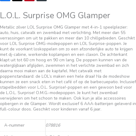
L.O.L. Surprise OMG Glamper
Metallic zilver LOL Surprise OMG Glamper met 4-in-1 speelplezier:
auto, huis, catwalk en zwembad met verlichting. Met meer dan 55
verrassingen om uit te pakken en meer dan 10 chillgebieden. Geschikt
voor LOL Surprise OMG-modepoppen en LOL Surprise-poppen. Je
kunt de voorkant loskoppelen om zo een afzonderlijke auto te krijgen
met dj-cabine, werkende koplampen en een claxon. De achterkant
klapt uit tot 60 cm hoog en 90 cm lang. De poppen kunnen van de
waterglijbaan afglijden, zwemmen in het verlichte zwembad en zich
daarna mooi maken aan de kaptafel. Met catwalk met
poppenstandaard: de LOL’s maken een hele draai! Na de modeshow
kunnen ze een snack eten in het café of op de barbecuepatio. Inclusief
stapelbedden voor L.O.L. Surprise!-poppen en een gewoon bed voor
de L.O.L. Surprise! O.M.G.-modepoppen. Je kunt het zwembad
verwijderen om het schoon te maken. Ook kun je alle accessoires
opbergen in de Glamper. Wordt exclusief 6 AAA-batterijen geleverd in
full-colour doos. Geschikt voor kinderen vanaf 6 jaar.
A-nummer
078816