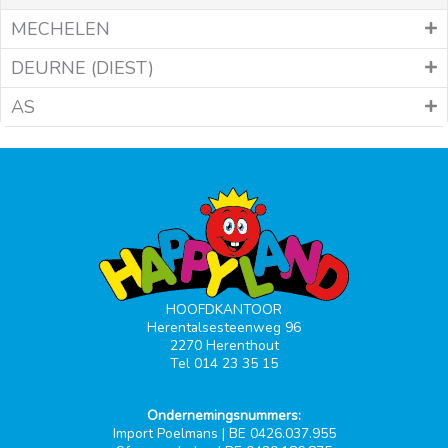
MECHELEN
DEURNE (DIEST)
AS
HOOFDKANTOOR
Herentalsesteenweg 96
2270 Herenthout
Tel 014 23 35 15
Ondernemingsnummers:
Import Poelmans | BE 0426.037.955