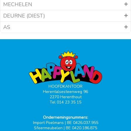
MECHELEN
DEURNE (DIEST)
AS
HOOFDKANTOOR
Herentalsesteenweg 96
2270 Herenthout
Tel 014 23 35 15
Ondernemingsnummers:
Import Poelmans | BE 0426.037.955
Sfeermeubelen | BE 0420.186.875