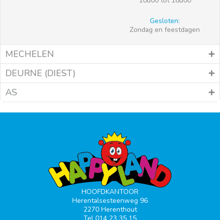
10u00 tot 18u00
Gesloten:
Zondag en feestdagen
MECHELEN
DEURNE (DIEST)
AS
HOOFDKANTOOR
Herentalsesteenweg 96
2270 Herenthout
Tel 014 23 35 15