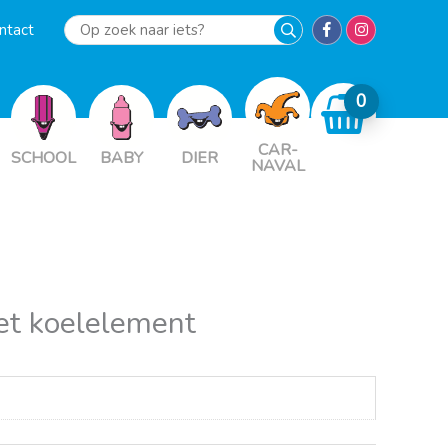
ntact
Op
zoek
naar
iets?
CAR-
SCHOOL
BABY
DIER
NAVAL
et koelelement