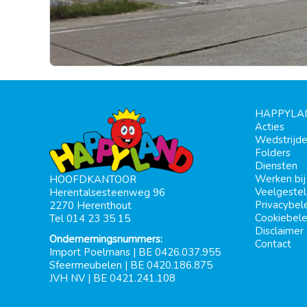
HAPPYLA
Acties
Wedstrijd
Folders
Diensten
Werken bi
HOOFDKANTOOR
Veelgeste
Herentalsesteenweg 96
Privacybel
2270 Herenthout
Cookiebele
Tel 014 23 35 15
Disclaimer
Ondernemingsnummers:
Contact
Import Poelmans | BE 0426.037.955
Sfeermeubelen | BE 0420.186.875
JVH NV | BE 0421.241.108