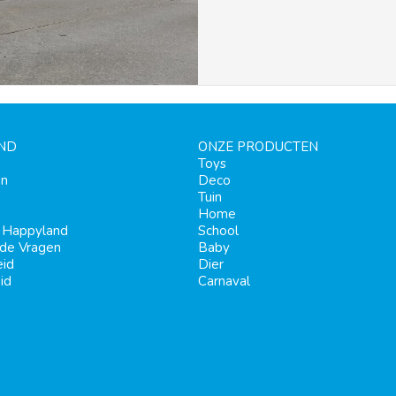
ND
ONZE PRODUCTEN
Toys
en
Deco
Tuin
Home
j Happyland
School
lde Vragen
Baby
eid
Dier
id
Carnaval