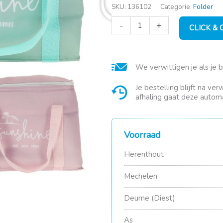
SKU:
136102
Categorie:
Folder
Koeltas
-
+
CLICK &
7.5
L.
met
koelelement
We verwittigen je als je 
aantal
Je bestelling blijft na ve
afhaling gaat deze automa
Voorraad
Herenthout
Mechelen
Deurne (Diest)
As