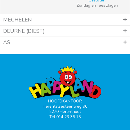
Gesloten:
Zondag en feestdagen
MECHELEN
DEURNE (DIEST)
AS
HOOFDKANTOOR
Herentalsesteenweg 96
2270 Herenthout
Tel 014 23 35 15