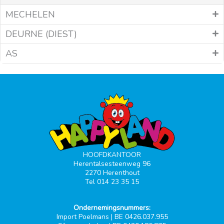
MECHELEN
DEURNE (DIEST)
AS
HOOFDKANTOOR
Herentalsesteenweg 96
2270 Herenthout
Tel 014 23 35 15
Ondernemingsnummers:
Import Poelmans | BE 0426.037.955