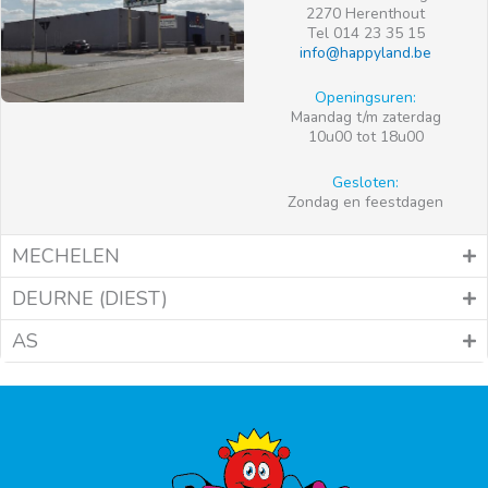
2270 Herenthout
Tel 014 23 35 15
info@happyland.be
Openingsuren:
Maandag t/m zaterdag
10u00 tot 18u00
Gesloten:
Zondag en feestdagen
MECHELEN
DEURNE (DIEST)
AS