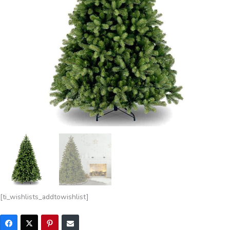
[ti_wishlists_addtowishlist]