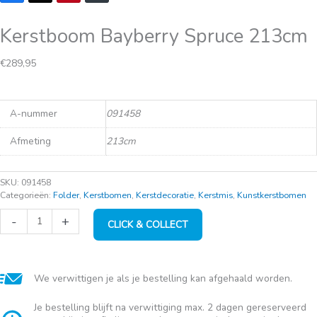
Kerstboom Bayberry Spruce 213cm
€
289,95
A-nummer
091458
Afmeting
213cm
SKU:
091458
Categorieën:
Folder
,
Kerstbomen
,
Kerstdecoratie
,
Kerstmis
,
Kunstkerstbomen
Kerstboom
-
+
CLICK & COLLECT
Bayberry
Spruce
213cm
aantal
We verwittigen je als je bestelling kan afgehaald worden.
Je bestelling blijft na verwittiging max. 2 dagen gereserveerd