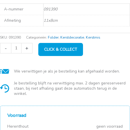
€8,50.
€4,00.
A-nummer
091390
Afmeting
11x8cm
SKU:
091390
Categorieën:
Folder
,
Kerstdecoratie
,
Kerstmis
Kandelaar
-
+
CLICK & COLLECT
fabia
glas
roze
aantal
We verwittigen je als je bestelling kan afgehaald worden.
Je bestelling blijft na verwittiging max. 2 dagen gereserveerd
staan, bij niet afhaling gaat deze automatisch terug in de
winkel.
Voorraad
Herenthout
geen voorraad