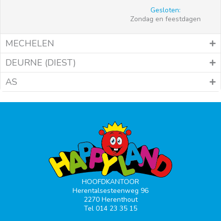
Gesloten:
Zondag en feestdagen
MECHELEN
DEURNE (DIEST)
AS
HOOFDKANTOOR
Herentalsesteenweg 96
2270 Herenthout
Tel 014 23 35 15