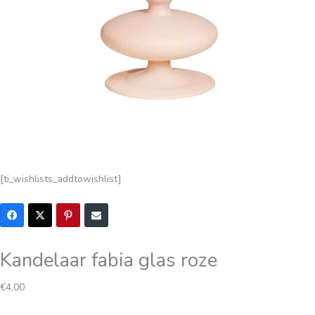
[ti_wishlists_addtowishlist]
Kandelaar fabia glas roze
Oorspronkelijke
Huidige
€
4,00
prijs
prijs
was:
is: