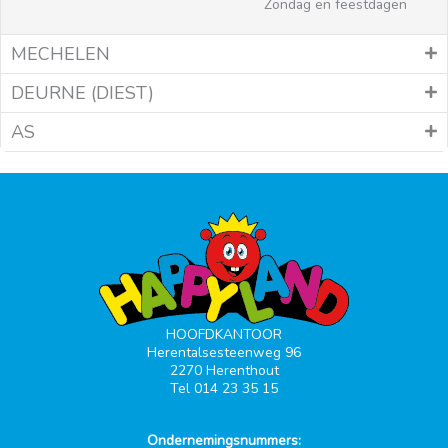
Zondag en feestdagen
MECHELEN
DEURNE (DIEST)
AS
HOOFDKANTOOR
Herentalsesteenweg 96
2270 Herenthout
Tel 014 23 35 15
Ondernemingsnummers: