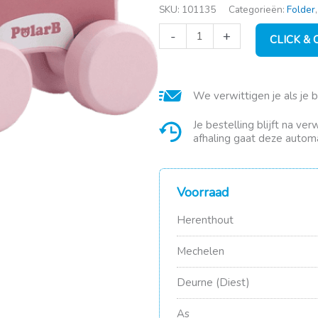
SKU:
101135
Categorieën:
Folder
Houten
-
+
CLICK &
Vos
op
wieltjes
met
We verwittigen je als je 
trekkoord
aantal
Je bestelling blijft na ve
afhaling gaat deze automa
Voorraad
Herenthout
Mechelen
Deurne (Diest)
As