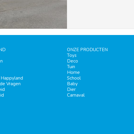
ND
ONZE PRODUCTEN
Toys
en
Deco
Tuin
Home
j Happyland
School
lde Vragen
Baby
eid
Dier
id
Carnaval