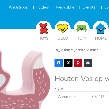
Wedstrijden
Folders
Nieuwsbrief
Diensten
Co
TOYS
DECO
TUIN
HOME
[ti_wishlists_addtowishlist]
Houten Vos op w
€
6,95
A-nummer
101135