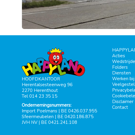
HAPPYLA
Acties
Wedstrijd
Folders
Diensten
Werken bi
HOOFDKANTOOR
Veelgeste
Herentalsesteenweg 96
Privacybel
2270 Herenthout
Cookiebele
Tel 014 23 35 15
Disclaimer
Ondernemingsnummers:
Contact
Import Poelmans | BE 0426.037.955
Sfeermeubelen | BE 0420.186.875
JVH NV | BE 0421.241.108