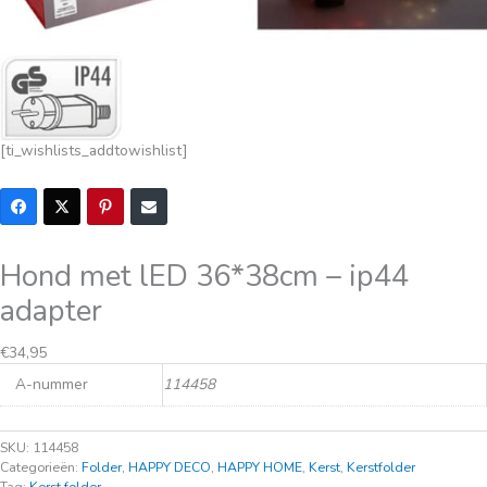
[ti_wishlists_addtowishlist]
Hond met lED 36*38cm – ip44
adapter
€
34,95
A-nummer
114458
SKU:
114458
Categorieën:
Folder
,
HAPPY DECO
,
HAPPY HOME
,
Kerst
,
Kerstfolder
Tag:
Kerst folder