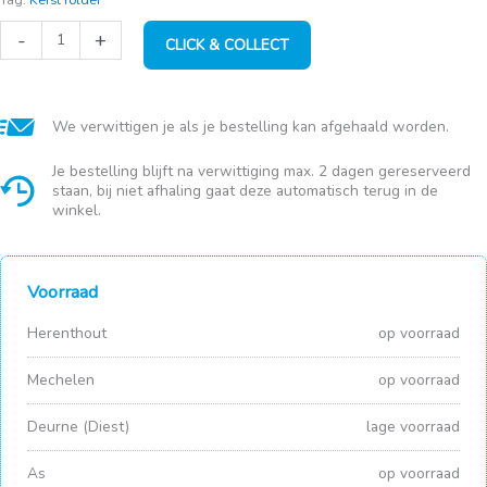
Hond
-
+
CLICK & COLLECT
met
lED
36*38cm
-
ip44
We verwittigen je als je bestelling kan afgehaald worden.
adapter
aantal
Je bestelling blijft na verwittiging max. 2 dagen gereserveerd
staan, bij niet afhaling gaat deze automatisch terug in de
winkel.
Voorraad
Herenthout
op voorraad
Mechelen
op voorraad
Deurne (Diest)
lage voorraad
As
op voorraad