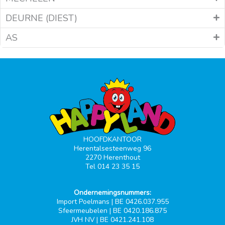
DEURNE (DIEST)
AS
HOOFDKANTOOR
Herentalsesteenweg 96
2270 Herenthout
Tel 014 23 35 15
Ondernemingsnummers:
Import Poelmans | BE 0426.037.955
Sfeermeubelen | BE 0420.186.875
JVH NV | BE 0421.241.108