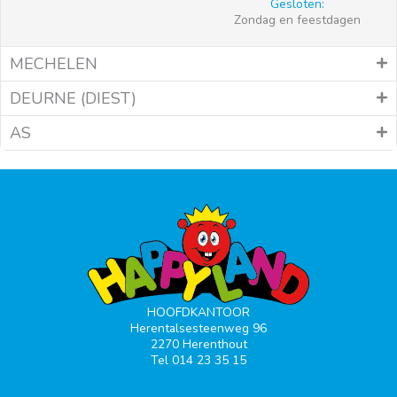
Gesloten:
Zondag en feestdagen
MECHELEN
DEURNE (DIEST)
AS
HOOFDKANTOOR
Herentalsesteenweg 96
2270 Herenthout
Tel 014 23 35 15