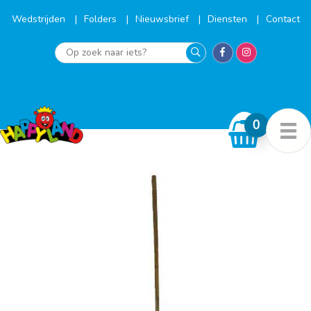
Ga
naar
Wedstrijden
Folders
Nieuwsbrief
Diensten
Contact
de
inhoud
Op
zoek
naar
iets?