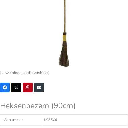
[ti_wishlists_addtowishlist]
Heksenbezem (90cm)
A-nummer
162744