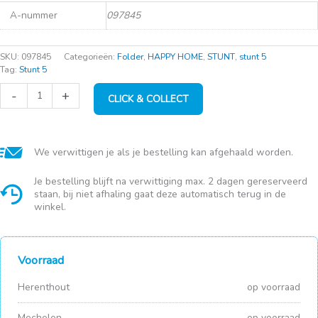
A-nummer
097845
SKU:
097845
Categorieën:
Folder
,
HAPPY HOME
,
STUNT
,
stunt 5
Tag:
Stunt 5
Handschoen
-
+
CLICK & COLLECT
nitril
zwart
100st
xl
poedvrij
We verwittigen je als je bestelling kan afgehaald worden.
4.5gr
aantal
Je bestelling blijft na verwittiging max. 2 dagen gereserveerd
staan, bij niet afhaling gaat deze automatisch terug in de
winkel.
Voorraad
Herenthout
op voorraad
Mechelen
op voorraad