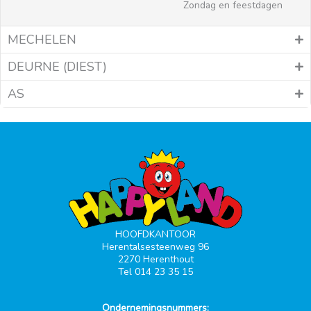
Zondag en feestdagen
MECHELEN
DEURNE (DIEST)
AS
HOOFDKANTOOR
Herentalsesteenweg 96
2270 Herenthout
Tel 014 23 35 15
Ondernemingsnummers: