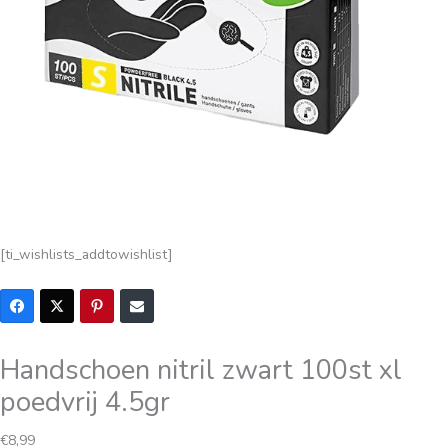
[ti_wishlists_addtowishlist]
Handschoen nitril zwart 100st xl
poedvrij 4.5gr
€
8,99