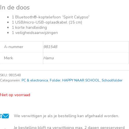
In de doos
1 Bluetooth®-koptelefoon “Spirit Calypso”
1 USB/micro-USB-oplaadkabel (15 cm)
1 korte handleiding
1 veiligheidsaanwijzingen
A-nummer
981548
Merk
Hama
SKU:
981548
Categorieën:
PC & electronica
,
Folder
,
HAPPY NAAR SCHOOL
,
Schoolfolder
Niet op voorraad
We verwittigen je als je bestelling kan afgehaald worden.
Je bestelling blijft na verwittiging max. 2 dagen gereserveerd