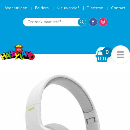
Ga
naar
Wedstrijden
Folders
Nieuwsbrief
Diensten
Contact
de
inhoud
Op
zoek
naar
iets?