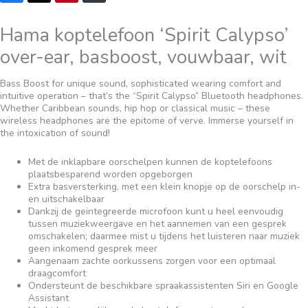
Hama koptelefoon ‘Spirit Calypso’
over-ear, basboost, vouwbaar, wit
Bass Boost for unique sound, sophisticated wearing comfort and
intuitive operation – that’s the “Spirit Calypso” Bluetooth headphones.
Whether Caribbean sounds, hip hop or classical music – these
wireless headphones are the epitome of verve. Immerse yourself in
the intoxication of sound!
Met de inklapbare oorschelpen kunnen de koptelefoons
plaatsbesparend worden opgeborgen
Extra basversterking, met een klein knopje op de oorschelp in-
en uitschakelbaar
Dankzij de geïntegreerde microfoon kunt u heel eenvoudig
tussen muziekweergave en het aannemen van een gesprek
omschakelen; daarmee mist u tijdens het luisteren naar muziek
geen inkomend gesprek meer
Aangenaam zachte oorkussens zorgen voor een optimaal
draagcomfort
Ondersteunt de beschikbare spraakassistenten Siri en Google
Assistant