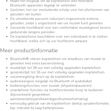
Maakt het mogelijk om de koptelefoon met meerdere
Bluetooth-apparaten tegelijk te verbinden
Gesloten, het oor omsluitende schelp voor het afschermen van
geluiden van buiten
De uitstekende pasvorm reduceert ongewenste externe
geluiden, zodat u ongestoord van uw muziek kunt genieten
Gevoerde hoofdband voor een comfortabel muziekgenot tevens
gedurende langere periodes
De koptelefoons beschikken over een individueel in te stellen
hoofdband, welke zich op uw hoofdvorm aanpast
Meer productinformatie
Bluetooth®-stereo-koptelefoon om draadloos van muziek te
genieten met extra basversterking
muziektijd: tot 38 uur met volledig opgeladen koptelefoon
gesprekstijd: tot 36 uur met volledig opgeladen koptelefoon
volumeregeling direct op de koptelefoon
audioweergave mogelijk via Bluetooth of audiokabel
bedieningsfuncties voor muziek (afspelen/pauzeren)
smartphone-functies via multifunctionele knop te bedienen
(bijvoorbeeld gesprekken
aannemen/afwijzen/beëindigen//nummerherhaling)
eenvoudig gebruik van de koptelefoon dankzij spraakinformatie,
bijv. indicatie bij laag batterijniveau