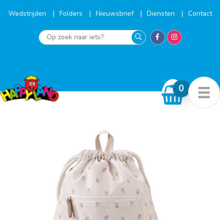
Ga
naar
Wedstrijden
Folders
Nieuwsbrief
Diensten
Contact
de
inhoud
Op
zoek
naar
iets?