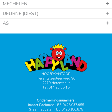
MECHELEN
DEURNE (DIEST)
AS
HOOFDKANTOOR
Herentalsesteenweg 96
2270 Herenthout
Tel 014 23 35 15
Ondernemingsnummers:
Import Poelmans | BE 0426.037.955
Sfeermeubelen | BE 0420.186.875