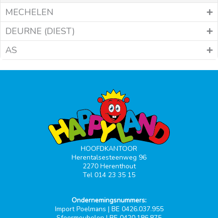
MECHELEN
DEURNE (DIEST)
AS
HOOFDKANTOOR
Herentalsesteenweg 96
2270 Herenthout
Tel 014 23 35 15
Ondernemingsnummers:
Import Poelmans | BE 0426.037.955
Sfeermeubelen | BE 0420.186.875