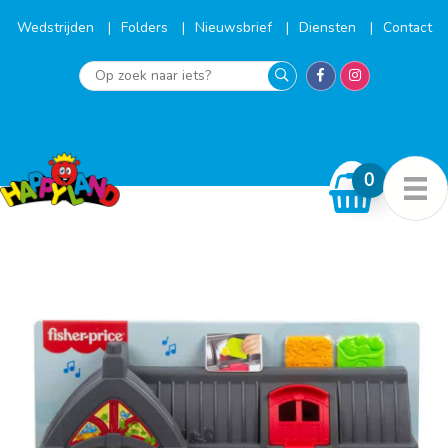
Ga
naar
Wedstrijden
Folders
Nieuwsbrief
Diensten
Contact
de
inhoud
Op
zoek
naar
iets?