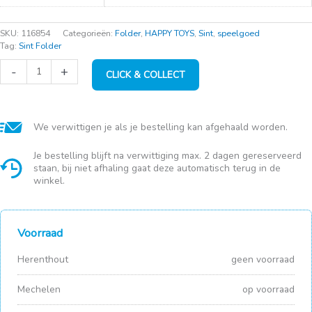
SKU:
116854
Categorieën:
Folder
,
HAPPY TOYS
,
Sint
,
speelgoed
Tag:
Sint Folder
FP
-
+
CLICK & COLLECT
Little
People
Paardenstal
aantal
We verwittigen je als je bestelling kan afgehaald worden.
Je bestelling blijft na verwittiging max. 2 dagen gereserveerd
staan, bij niet afhaling gaat deze automatisch terug in de
winkel.
Voorraad
Herenthout
geen voorraad
Mechelen
op voorraad