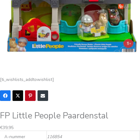
[ti_wishlists_addtowishlist]
FP Little People Paardenstal
€
39,95
A-nummer
116854