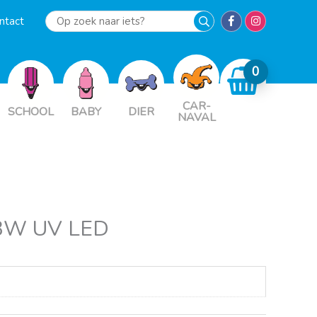
ntact
Op
zoek
naar
iets?
CAR-
SCHOOL
BABY
DIER
NAVAL
x3W UV LED