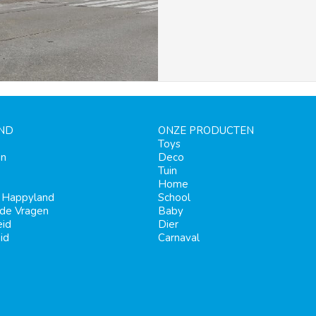
ND
ONZE PRODUCTEN
Toys
en
Deco
Tuin
Home
j Happyland
School
lde Vragen
Baby
eid
Dier
id
Carnaval