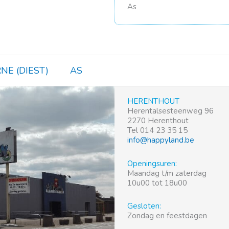
As
NE (DIEST)
AS
HERENTHOUT
Herentalsesteenweg 96
2270 Herenthout
Tel 014 23 35 15
info@happyland.be
Openingsuren:
Maandag t/m zaterdag
10u00 tot 18u00
Gesloten:
Zondag en feestdagen