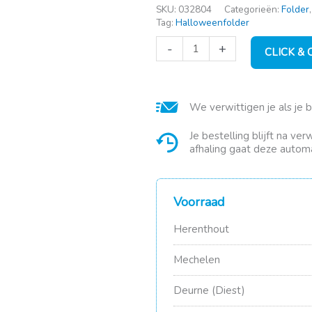
SKU:
032804
Categorieën:
Folder
Tag:
Halloweenfolder
Festi
-
+
CLICK &
UV
Bar
6x3W
UV
We verwittigen je als je 
LED
aantal
Je bestelling blijft na ve
afhaling gaat deze automa
Voorraad
Herenthout
Mechelen
Deurne (Diest)