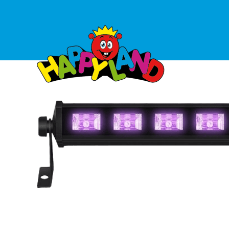
Ga
naar
de
inhoud