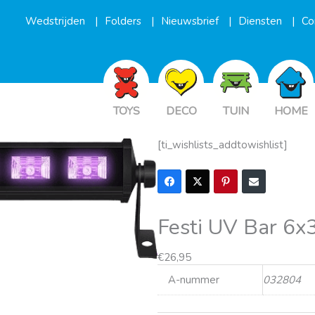
Wedstrijden
Folders
Nieuwsbrief
Diensten
Co
TOYS
DECO
TUIN
HOME
[ti_wishlists_addtowishlist]
Festi UV Bar 6
€
26,95
A-nummer
032804