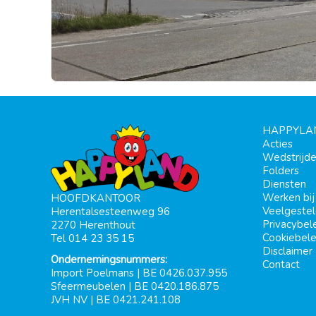
HAPPYLA
Acties
Wedstrijd
Folders
Diensten
Werken bi
HOOFDKANTOOR
Veelgeste
Herentalsesteenweg 96
Privacybel
2270 Herenthout
Cookiebele
Tel 014 23 35 15
Disclaimer
Ondernemingsnummers:
Contact
Import Poelmans | BE 0426.037.955
Sfeermeubelen | BE 0420.186.875
JVH NV | BE 0421.241.108