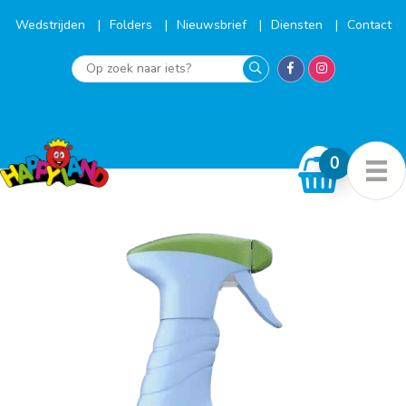
Ga
naar
Wedstrijden
Folders
Nieuwsbrief
Diensten
Contact
de
inhoud
Op
zoek
naar
iets?