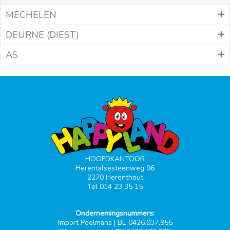
MECHELEN
DEURNE (DIEST)
AS
HOOFDKANTOOR
Herentalsesteenweg 96
2270 Herenthout
Tel 014 23 35 15
Ondernemingsnummers:
Import Poelmans | BE 0426.037.955