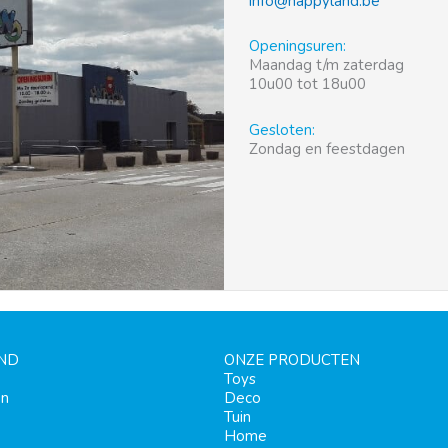
info@happyland.be
Openingsuren:
Maandag t/m zaterdag
10u00 tot 18u00
Gesloten:
Zondag en feestdagen
ND
ONZE PRODUCTEN
Toys
en
Deco
Tuin
Home