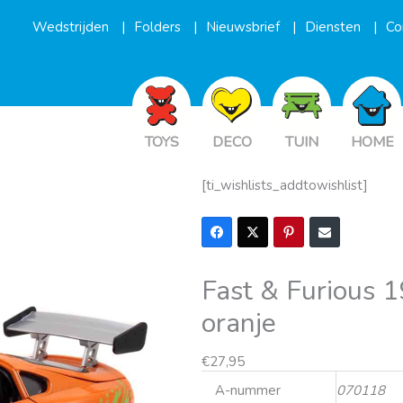
Wedstrijden
Folders
Nieuwsbrief
Diensten
Co
TOYS
DECO
TUIN
HOME
[ti_wishlists_addtowishlist]
Fast & Furious 
oranje
€
27,95
A-nummer
070118