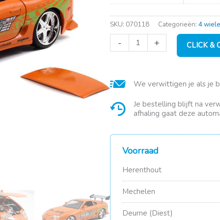
SKU:
070118
Categorieën:
4 wiel
Fast
-
+
CLICK &
&
Furious
1995
Toyota
We verwittigen je als je 
Supra
1:2
oranje
Je bestelling blijft na ve
aantal
afhaling gaat deze automa
Voorraad
Herenthout
Mechelen
Deurne (Diest)