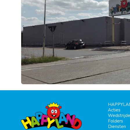
HAPPYLA
Acties
Wedstrijd
Folders
Diensten