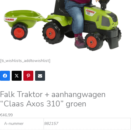
[ti_wishlists_addtowishlist]
Falk Traktor + aanhangwagen
“Claas Axos 310” groen
€
46,99
A-nummer
982157