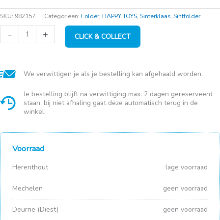
SKU:
982157
Categorieën:
Folder
,
HAPPY TOYS
,
Sinterklaas
,
Sintfolder
Falk
-
+
CLICK & COLLECT
Traktor
+
aanhangwagen
"Claas
Axos
We verwittigen je als je bestelling kan afgehaald worden.
310"
groen
Je bestelling blijft na verwittiging max. 2 dagen gereserveerd
aantal
staan, bij niet afhaling gaat deze automatisch terug in de
winkel.
Voorraad
Herenthout
lage voorraad
Mechelen
geen voorraad
Deurne (Diest)
geen voorraad