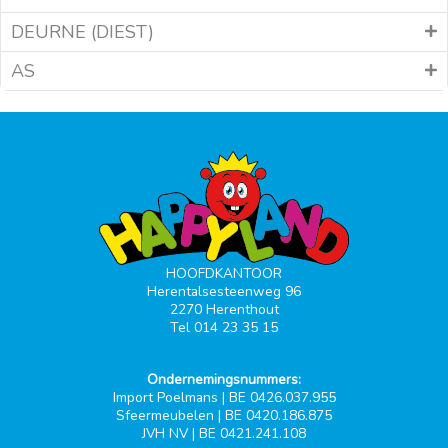
DEURNE (DIEST)
AS
HOOFDKANTOOR
Herentalsesteenweg 96
2270 Herenthout
Tel 014 23 35 15
Ondernemingsnummers:
Import Poelmans | BE 0426.037.955
Sfeermeubelen | BE 0420.186.875
JVH NV | BE 0421.241.108