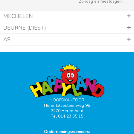
Zondag en feestdagen
MECHELEN
DEURNE (DIEST)
AS
HOOFDKANTOOR
Herentalsesteenweg 96
2270 Herenthout
Tel 014 23 35 15
Ondernemingsnummers: