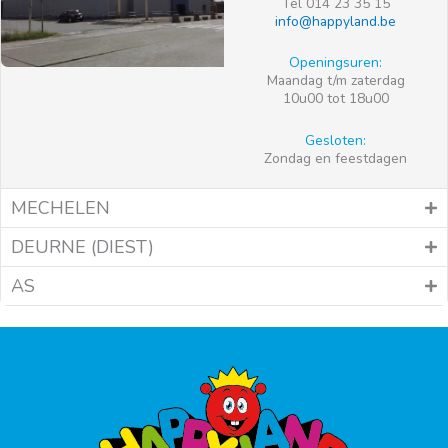
Tel 014 23 35 15
info@happyland.be
Openingsuren:
Maandag t/m zaterdag
10u00 tot 18u00
Gesloten:
Zondag en feestdagen
MECHELEN
DEURNE (DIEST)
AS