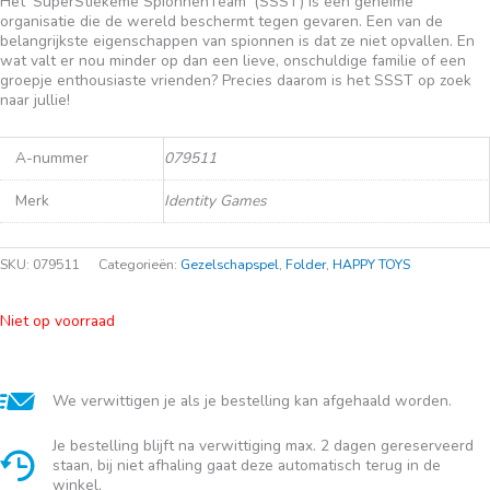
Het ‘SuperStiekeme SpionnenTeam’ (SSST) is een geheime
organisatie die de wereld beschermt tegen gevaren. Een van de
belangrijkste eigenschappen van spionnen is dat ze niet opvallen. En
wat valt er nou minder op dan een lieve, onschuldige familie of een
groepje enthousiaste vrienden? Precies daarom is het SSST op zoek
naar jullie!
A-nummer
079511
Merk
Identity Games
SKU:
079511
Categorieën:
Gezelschapspel
,
Folder
,
HAPPY TOYS
Niet op voorraad
We verwittigen je als je bestelling kan afgehaald worden.
Je bestelling blijft na verwittiging max. 2 dagen gereserveerd
staan, bij niet afhaling gaat deze automatisch terug in de
winkel.