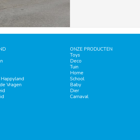
ND
ONZE PRODUCTEN
Toys
en
Deco
Tuin
Home
j Happyland
School
lde Vragen
Baby
eid
Dier
id
Carnaval