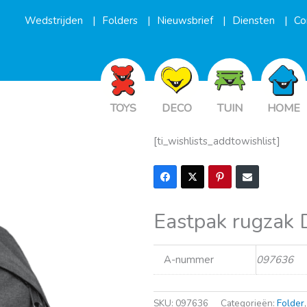
Wedstrijden
Folders
Nieuwsbrief
Diensten
Co
TOYS
DECO
TUIN
HOME
[ti_wishlists_addtowishlist]
Eastpak rugzak 
A-nummer
097636
SKU:
097636
Categorieën:
Folder