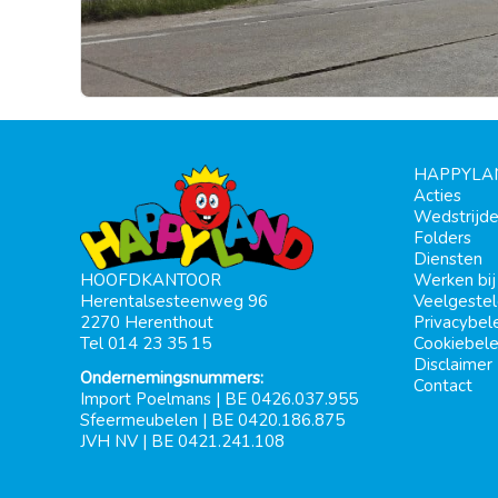
HAPPYLA
Acties
Wedstrijd
Folders
Diensten
Werken bi
HOOFDKANTOOR
Veelgeste
Herentalsesteenweg 96
Privacybel
2270 Herenthout
Cookiebele
Tel 014 23 35 15
Disclaimer
Ondernemingsnummers:
Contact
Import Poelmans | BE 0426.037.955
Sfeermeubelen | BE 0420.186.875
JVH NV | BE 0421.241.108