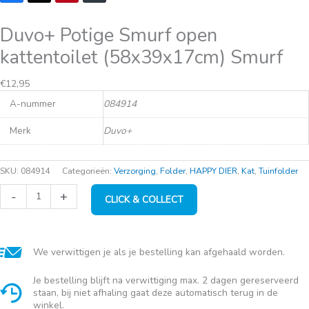
Duvo+ Potige Smurf open
kattentoilet (58x39x17cm) Smurf
€
12,95
A-nummer
084914
Merk
Duvo+
SKU:
084914
Categorieën:
Verzorging
,
Folder
,
HAPPY DIER
,
Kat
,
Tuinfolder
Duvo+
-
+
CLICK & COLLECT
Potige
Smurf
open
kattentoilet
(58x39x17cm)
We verwittigen je als je bestelling kan afgehaald worden.
Smurf
aantal
Je bestelling blijft na verwittiging max. 2 dagen gereserveerd
staan, bij niet afhaling gaat deze automatisch terug in de
winkel.