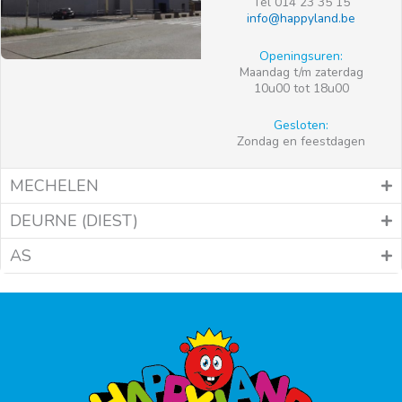
Tel 014 23 35 15
info@happyland.be
Openingsuren:
Maandag t/m zaterdag
10u00 tot 18u00
Gesloten:
Zondag en feestdagen
MECHELEN
DEURNE (DIEST)
AS