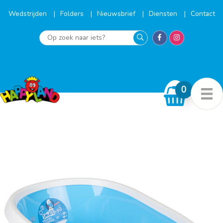
Ga
naar
Wedstrijden
Folders
Nieuwsbrief
Diensten
Contact
de
inhoud
Op
zoek
naar
iets?