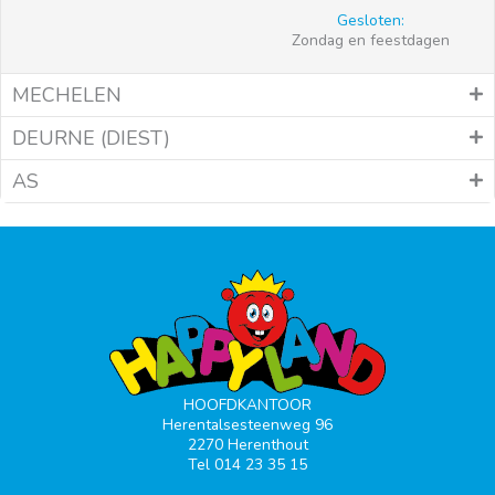
Gesloten:
Zondag en feestdagen
MECHELEN
DEURNE (DIEST)
AS
HOOFDKANTOOR
Herentalsesteenweg 96
2270 Herenthout
Tel 014 23 35 15