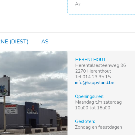
As
NE (DIEST)
AS
HERENTHOUT
Herentalsesteenweg 96
2270 Herenthout
Tel 014 23 35 15
info@happyland.be
Openingsuren:
Maandag t/m zaterdag
10u00 tot 18u00
Gesloten:
Zondag en feestdagen