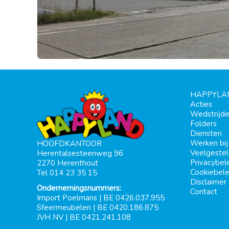
HAPPYLA
Acties
Wedstrijd
Folders
Diensten
Werken bi
HOOFDKANTOOR
Veelgeste
Herentalsesteenweg 96
Privacybel
2270 Herenthout
Cookiebele
Tel 014 23 35 15
Disclaimer
Ondernemingsnummers:
Contact
Import Poelmans | BE 0426.037.955
Sfeermeubelen | BE 0420.186.875
JVH NV | BE 0421.241.108