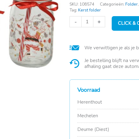
SKU:
108574
Categorieën:
Folder
Tag:
Kerst folder
Drinkbeker
-
+
CLICK &
glas
met
rietje
h13cm
We verwittigen je als je 
klei/kleur
aantal
Je bestelling blijft na ve
afhaling gaat deze automa
Voorraad
Herenthout
Mechelen
Deurne (Diest)