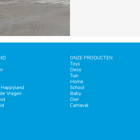
ND
ONZE PRODUCTEN
Toys
en
Deco
Tuin
Home
j Happyland
School
lde Vragen
Baby
eid
Dier
id
Carnaval