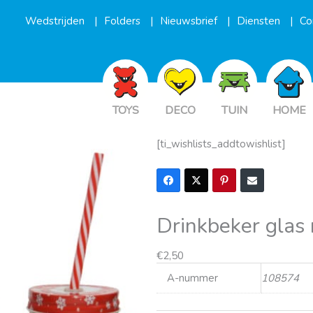
Wedstrijden
Folders
Nieuwsbrief
Diensten
Co
TOYS
DECO
TUIN
HOME
[ti_wishlists_addtowishlist]
Drinkbeker glas 
€
2,50
A-nummer
108574