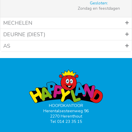
Gesloten:
Zondag en feestdagen
MECHELEN
DEURNE (DIEST)
AS
HOOFDKANTOOR
Herentalsesteenweg 96
2270 Herenthout
Tel 014 23 35 15