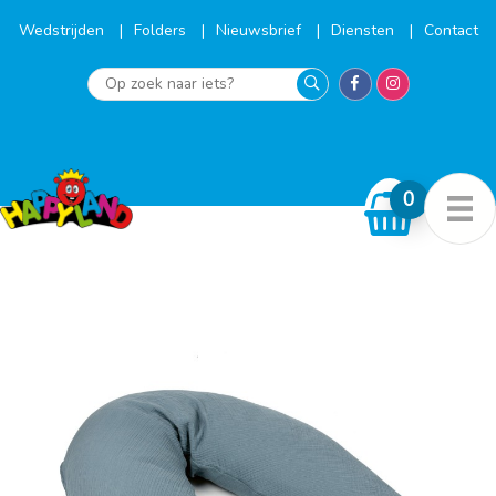
Ga
naar
Wedstrijden
Folders
Nieuwsbrief
Diensten
Contact
de
inhoud
Op
zoek
naar
iets?