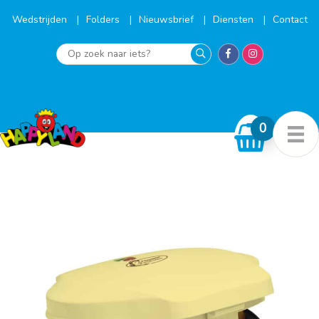
Ga
naar
Wedstrijden
Folders
Nieuwsbrief
Diensten
Contact
de
inhoud
Op
zoek
naar
iets?