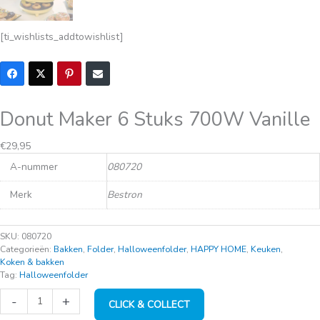
[ti_wishlists_addtowishlist]
Donut Maker 6 Stuks 700W Vanille
€
29,95
A-nummer
080720
Merk
Bestron
SKU:
080720
Categorieën:
Bakken
,
Folder
,
Halloweenfolder
,
HAPPY HOME
,
Keuken
,
Koken & bakken
Tag:
Halloweenfolder
Donut
-
+
CLICK & COLLECT
Maker
6