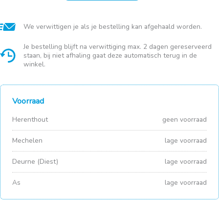
Stuks
700W
Vanille
We verwittigen je als je bestelling kan afgehaald worden.
aantal
Je bestelling blijft na verwittiging max. 2 dagen gereserveerd
staan, bij niet afhaling gaat deze automatisch terug in de
winkel.
Voorraad
Herenthout
geen voorraad
Mechelen
lage voorraad
Deurne (Diest)
lage voorraad
As
lage voorraad