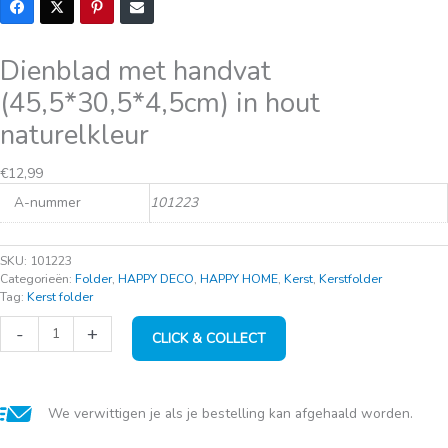
Dienblad met handvat
(45,5*30,5*4,5cm) in hout
naturelkleur
Oorspronkelijke
Huidige
€
12,99
prijs
prijs
A-nummer
101223
was:
is:
€22,95.
€12,99.
SKU:
101223
Categorieën:
Folder
,
HAPPY DECO
,
HAPPY HOME
,
Kerst
,
Kerstfolder
Tag:
Kerst folder
Dienblad
-
+
CLICK & COLLECT
met
handvat
(45,5*30,5*4,5cm)
in
hout
We verwittigen je als je bestelling kan afgehaald worden.
naturelkleur