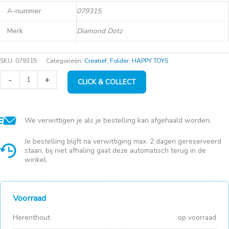
A-nummer
079315
Merk
Diamond Dotz
SKU:
079315
Categorieën:
Creatief
,
Folder
,
HAPPY TOYS
Diamond
-
+
CLICK & COLLECT
Dotz
Baby's
Comfort
(38x52cm)
aantal
We verwittigen je als je bestelling kan afgehaald worden.
Je bestelling blijft na verwittiging max. 2 dagen gereserveerd
staan, bij niet afhaling gaat deze automatisch terug in de
winkel.
Voorraad
Herenthout
op voorraad