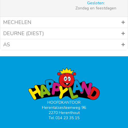
Gesloten:
Zondag en feestdagen
MECHELEN
DEURNE (DIEST)
AS
HOOFDKANTOOR
Herentalsesteenweg 96
2270 Herenthout
Tel 014 23 35 15