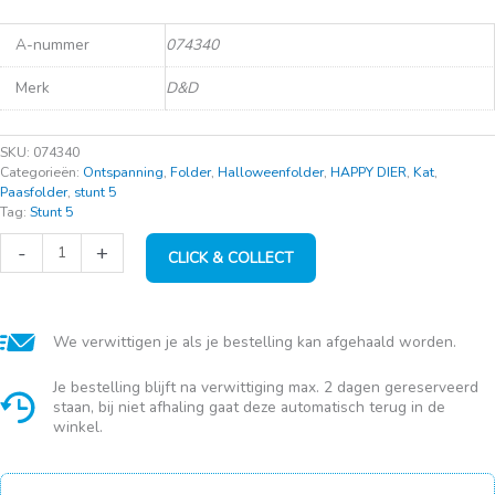
A-nummer
074340
Merk
D&D
SKU:
074340
Categorieën:
Ontspanning
,
Folder
,
Halloweenfolder
,
HAPPY DIER
,
Kat
,
Paasfolder
,
stunt 5
Tag:
Stunt 5
D&D
-
+
CLICK & COLLECT
Rocco
speelhengel
vosjes
(35cm)
aantal
We verwittigen je als je bestelling kan afgehaald worden.
Je bestelling blijft na verwittiging max. 2 dagen gereserveerd
staan, bij niet afhaling gaat deze automatisch terug in de
winkel.