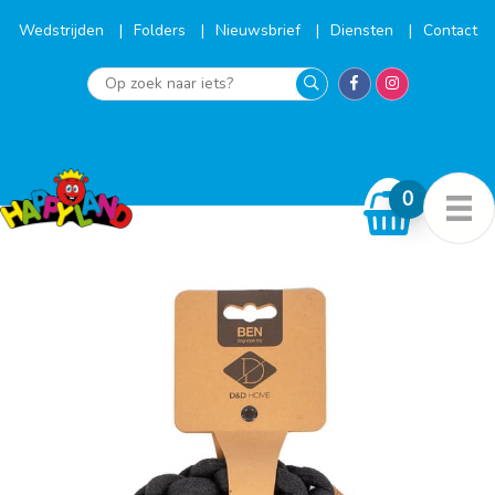
Ga
naar
Wedstrijden
Folders
Nieuwsbrief
Diensten
Contact
de
inhoud
Op
zoek
naar
iets?