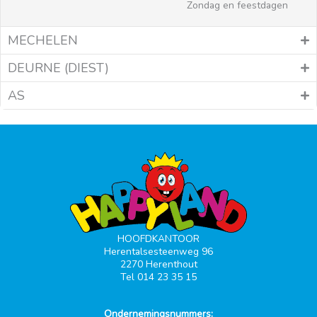
Zondag en feestdagen
MECHELEN
DEURNE (DIEST)
AS
HOOFDKANTOOR
Herentalsesteenweg 96
2270 Herenthout
Tel 014 23 35 15
Ondernemingsnummers: