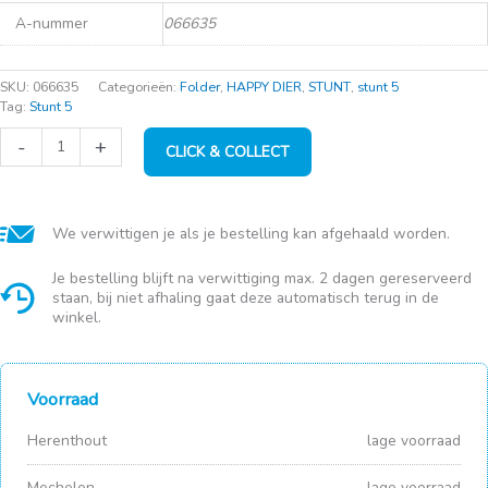
A-nummer
066635
SKU:
066635
Categorieën:
Folder
,
HAPPY DIER
,
STUNT
,
stunt 5
Tag:
Stunt 5
D&D
-
+
CLICK & COLLECT
Ben
gevlochten
ring
XS
zwart
We verwittigen je als je bestelling kan afgehaald worden.
13cm
10mm
Je bestelling blijft na verwittiging max. 2 dagen gereserveerd
aantal
staan, bij niet afhaling gaat deze automatisch terug in de
winkel.
Voorraad
Herenthout
lage voorraad
Mechelen
lage voorraad