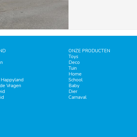
ND
ONZE PRODUCTEN
Toys
en
Deco
Tuin
Home
j Happyland
School
lde Vragen
Baby
eid
Dier
id
Carnaval