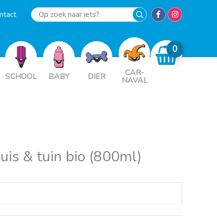
ntact
Op
zoek
naar
iets?
CAR-
SCHOOL
BABY
DIER
NAVAL
is & tuin bio (800ml)