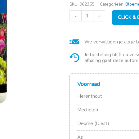
SKU:
062355
Categorieën:
Bloeme
DCM
-
+
CLICK &
vloeibaar
huis
&
tuin
We verwittigen je als je 
bio
(800ml)
aantal
Je bestelling blijft na ve
afhaling gaat deze automa
Voorraad
Herenthout
Mechelen
Deurne (Diest)
As