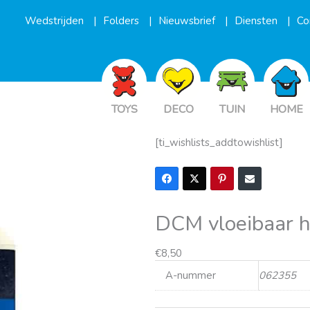
Wedstrijden
Folders
Nieuwsbrief
Diensten
Co
TOYS
DECO
TUIN
HOME
[ti_wishlists_addtowishlist]
DCM vloeibaar hu
€
8,50
A-nummer
062355