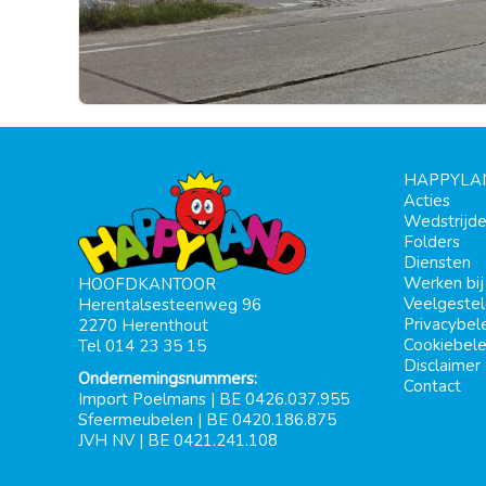
HAPPYLA
Acties
Wedstrijd
Folders
Diensten
Werken bi
HOOFDKANTOOR
Veelgeste
Herentalsesteenweg 96
Privacybel
2270 Herenthout
Cookiebele
Tel 014 23 35 15
Disclaimer
Ondernemingsnummers:
Contact
Import Poelmans | BE 0426.037.955
Sfeermeubelen | BE 0420.186.875
JVH NV | BE 0421.241.108