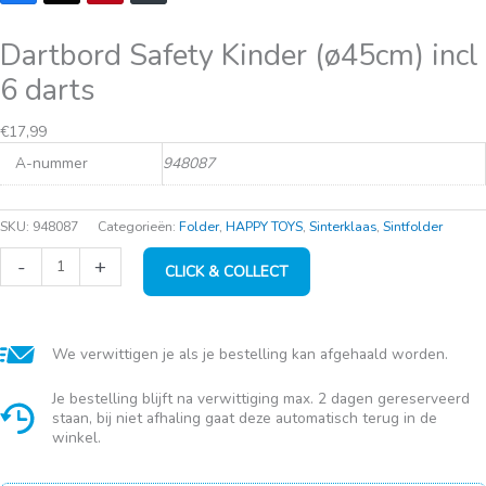
Dartbord Safety Kinder (ø45cm) incl
6 darts
€
17,99
A-nummer
948087
SKU:
948087
Categorieën:
Folder
,
HAPPY TOYS
,
Sinterklaas
,
Sintfolder
Dartbord
-
+
CLICK & COLLECT
Safety
Kinder
(ø45cm)
incl
6
We verwittigen je als je bestelling kan afgehaald worden.
darts
aantal
Je bestelling blijft na verwittiging max. 2 dagen gereserveerd
staan, bij niet afhaling gaat deze automatisch terug in de
winkel.