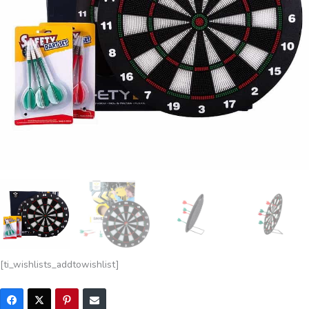
[ti_wishlists_addtowishlist]